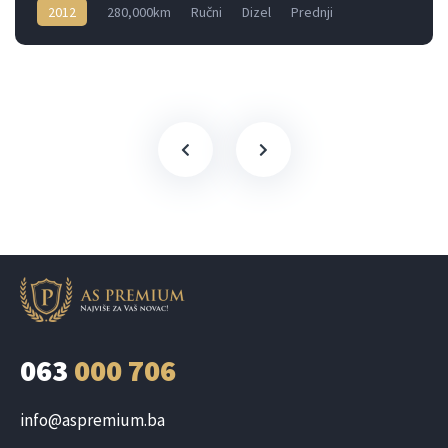
2012
280,000km
Ručni
Dizel
Prednji
063
000 706
info@aspremium.ba