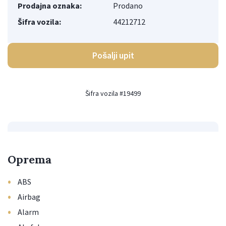
Prodajna oznaka:
Prodano
Šifra vozila:
44212712
Pošalji upit
Šifra vozila #19499
Oprema
•
ABS
•
Airbag
•
Alarm