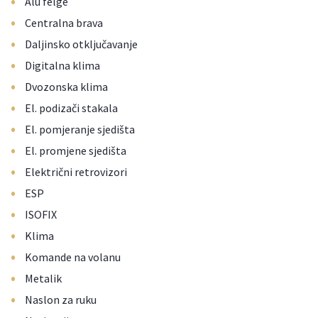
•
Alu felge
•
Centralna brava
•
Daljinsko otključavanje
•
Digitalna klima
•
Dvozonska klima
•
El. podizači stakala
•
El. pomjeranje sjedišta
•
El. promjene sjedišta
•
Električni retrovizori
•
ESP
•
ISOFIX
•
Klima
•
Komande na volanu
•
Metalik
•
Naslon za ruku