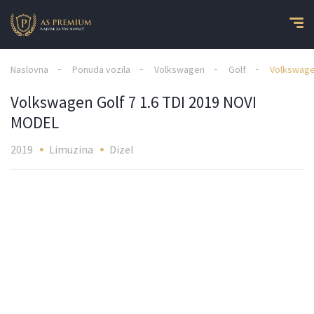
Naslovna
Ponuda vozila
Volkswagen
Golf
Volkswagen
Volkswagen Golf 7 1.6 TDI 2019 NOVI
MODEL
2019
Limuzina
Dizel