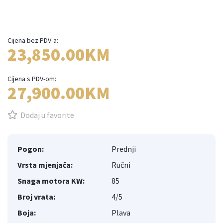
1
/
15
Cijena bez PDV-a:
23,850.00KM
Cijena s PDV-om:
27,900.00KM
Dodaj u favorite
Pogon:
Prednji
Vrsta mjenjača:
Ručni
Snaga motora KW:
85
Broj vrata:
4/5
Boja:
Plava