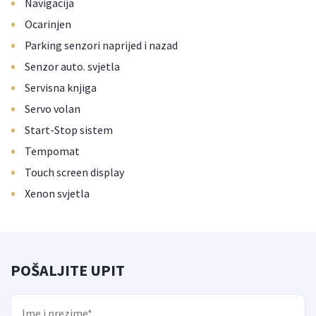
•
Navigacija
•
Ocarinjen
•
Parking senzori naprijed i nazad
•
Senzor auto. svjetla
•
Servisna knjiga
•
Servo volan
•
Start-Stop sistem
•
Tempomat
•
Touch screen display
•
Xenon svjetla
POŠALJITE UPIT