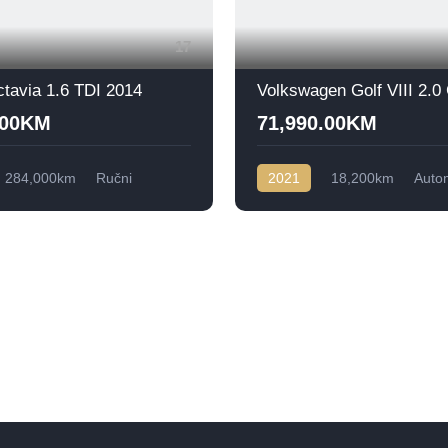
17
tavia 1.6 TDI 2014
.00KM
71,990.00KM
284,000km
Ručni
2021
18,200km
Auto
ednji
Benzin
Prednji