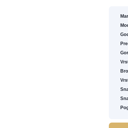
Mar
Mod
God
Pre
Gor
Vrs
1
/
18
Bro
Vrs
Sna
Sna
Po