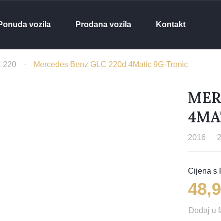
Ponuda vozila
Prodana vozila
Kontakt
 220
Mercedes Benz GLC 220d 4Matic 9G-Tronic
MER
4MA
2016
48,
Dodaj u f