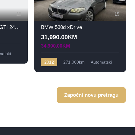
18
15
Volkswagen Golf VIII 2.0 GTI 245ks
BMW 530d xDrive
31,990.00KM
34,990.00KM
matski
2012
271,000km
Automatski
Dizel
4x4
Započni novu pretragu