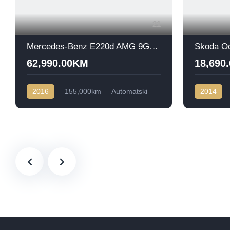
21
Mercedes-Benz E220d AMG 9G Tronic
Skoda Oc
62,990.00KM
18,690
2016
155,000km
Automatski
2014
Dizel
Zadnji
Dizel
Pr