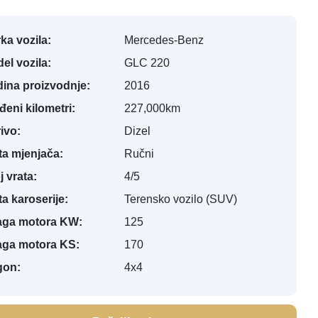
ka vozila:
Mercedes-Benz
el vozila:
GLC 220
ina proizvodnje:
2016
đeni kilometri:
227,000km
ivo:
Dizel
ta mjenjača:
Ručni
j vrata:
4/5
ta karoserije:
Terensko vozilo (SUV)
ga motora KW:
125
ga motora KS:
170
gon:
4x4