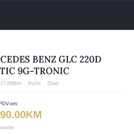
CEDES BENZ GLC 220D
TIC 9G-TRONIC
227,000km
Ručni
Dizel
990.00KM
avorite