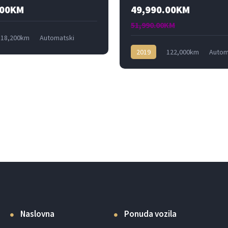
.00KM
49,990.00KM
51,990.00KM
18,200km
Automatski
rednji
2019
122,000km
Autom
Benzin
Zadnji
Naslovna
Ponuda vozila