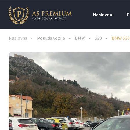
Naslovna
P
Naslovna
Ponuda vozila
BMW
530
BMW 530d