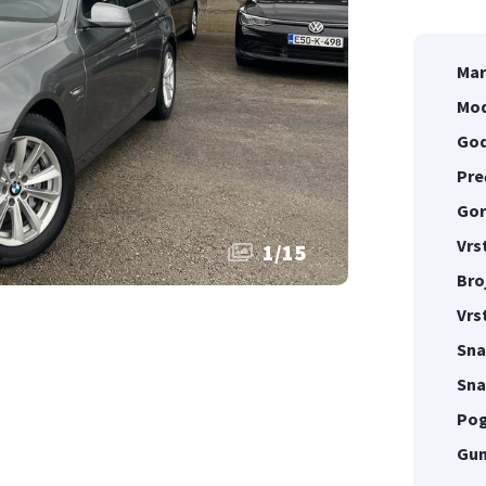
Mar
Mod
God
Pre
Gor
Vrs
1
/
15
Bro
Vrs
Sna
Sna
Pog
Gu