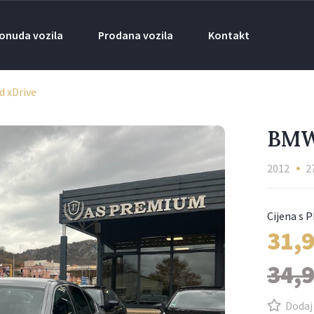
onuda vozila
Prodana vozila
Kontakt
 xDrive
BMW
2012
2
31,
34,
Dodaj 