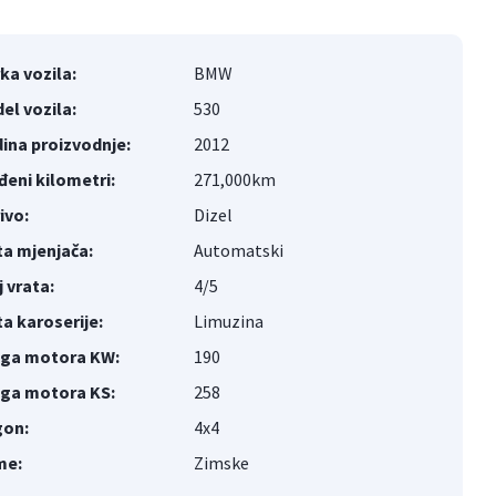
ka vozila:
BMW
el vozila:
530
ina proizvodnje:
2012
đeni kilometri:
271,000km
ivo:
Dizel
ta mjenjača:
Automatski
j vrata:
4/5
ta karoserije:
Limuzina
ga motora KW:
190
ga motora KS:
258
on:
4x4
me:
Zimske