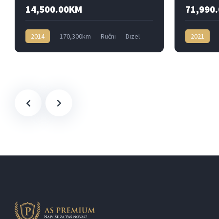
14,500.00KM
71,990
2014
170,300km
Ručni
Dizel
2021
Prednji
Benzin
P