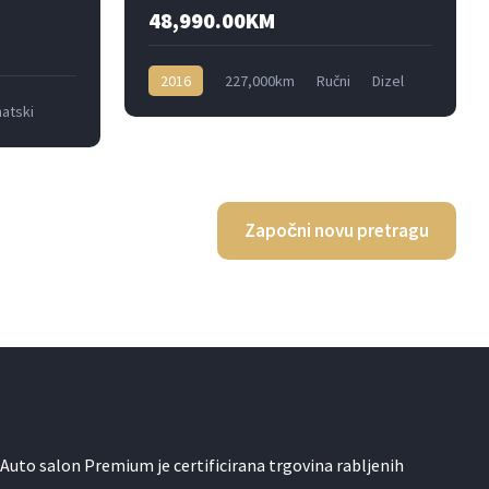
48,990.00KM
2016
227,000km
Ručni
Dizel
atski
4x4
Započni novu pretragu
Auto salon Premium je certificirana trgovina rabljenih