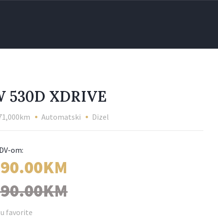
 530D XDRIVE
71,000km
Automatski
Dizel
990.00KM
990.00KM
u favorite