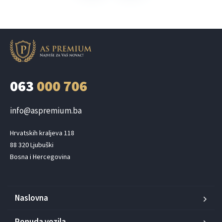
063
000 706
info@aspremium.ba
Hrvatskih kraljeva 118

88 320 Ljubuški

Bosna i Hercegovina
Naslovna
Ponuda vozila