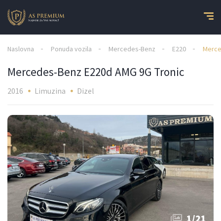
Naslovna
Ponuda vozila
Mercedes-Benz
E220
Merce
Mercedes-Benz E220d AMG 9G Tronic
2016
Limuzina
Dizel
1
/
21