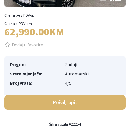
Cijena bez PDV-a:
Cijena s PDV-om:
62,990.00KM
Dodaj u favorite
Pogon:
Zadnji
Vrsta mjenjača:
Automatski
Broj vrata:
4/5
Pošalji upit
Šifra vozila #22254