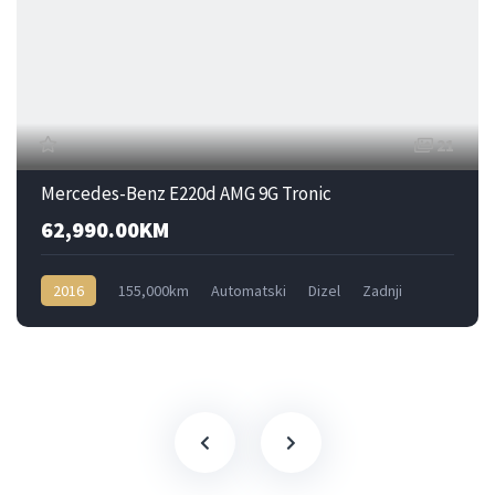
21
Mercedes-Benz E220d AMG 9G Tronic
62,990.00KM
2016
155,000km
Automatski
Dizel
Zadnji