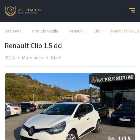
Naslovna
Ponuda vozila
Renault
Clio
Renault Clio 1.5
Renault Clio 1.5 dci
2014
Malo auto
Dizel
1
/
15