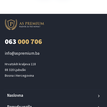
063
000 706
info@aspremium.ba
Hrvatskih kraljeva 118

88 320 Ljubuški

Bosna i Hercegovina
Naslovna
Ponuda vozila