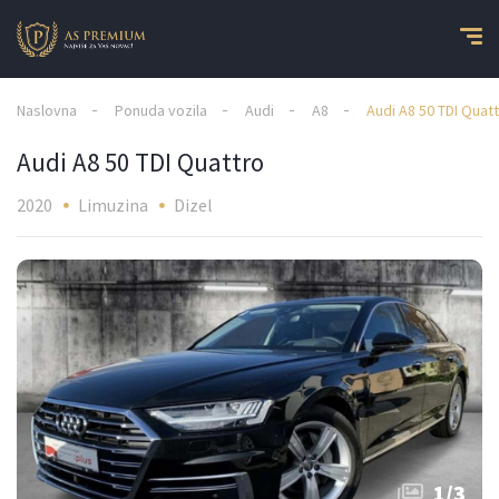
Naslovna
Ponuda vozila
Audi
A8
Audi A8 50 TDI Quat
Audi A8 50 TDI Quattro
2020
Limuzina
Dizel
1
/
3