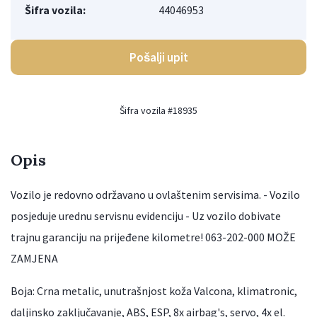
Šifra vozila:
44046953
Pošalji upit
Šifra vozila #18935
Opis
Vozilo je redovno održavano u ovlaštenim servisima. - Vozilo
posjeduje urednu servisnu evidenciju - Uz vozilo dobivate
trajnu garanciju na prijeđene kilometre! 063-202-000 MOŽE
ZAMJENA
Boja: Crna metalic, unutrašnjost koža Valcona, klimatronic,
daljinsko zaključavanje, ABS, ESP, 8x airbag's, servo, 4x el.