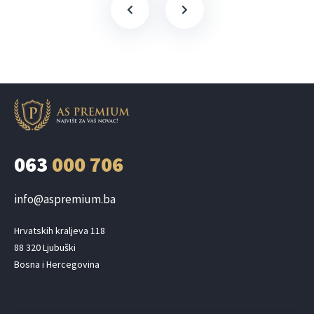
063
000 706
info@aspremium.ba
Hrvatskih kraljeva 118

88 320 Ljubuški

Bosna i Hercegovina