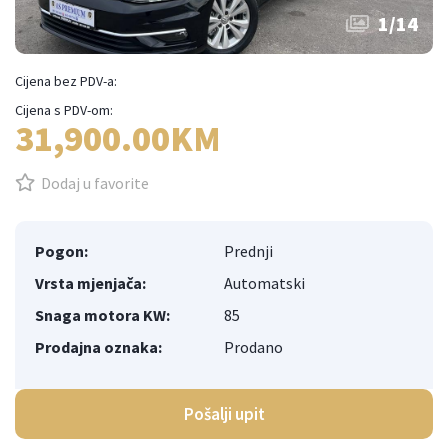
1
/
14
Cijena bez PDV-a:
Cijena s PDV-om:
31,900.00KM
Dodaj u favorite
Pogon:
Prednji
Vrsta mjenjača:
Automatski
Snaga motora KW:
85
Prodajna oznaka:
Prodano
Pošalji upit