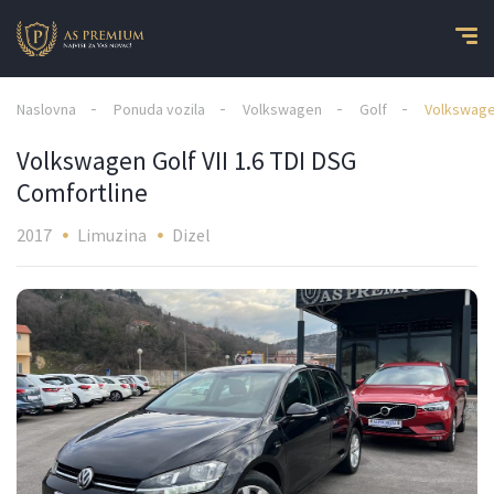
Naslovna
Ponuda vozila
Volkswagen
Golf
Volkswagen
Volkswagen Golf VII 1.6 TDI DSG
Comfortline
2017
Limuzina
Dizel