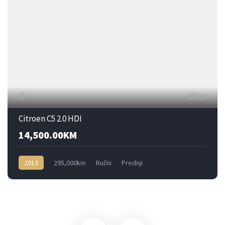
16
Citroen C5 2.0 HDI
14,500.00KM
2013
295,000km
Ručni
Prednji