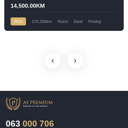
14,500.00KM
2014
170,300km
Ručni
Dizel
Prednji
063
000 706