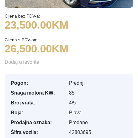
Cijena bez PDV-a:
23,500.00KM
Cijena s PDV-om:
26,500.00KM
Dodaj u favorite
Pogon:
Prednji
Snaga motora KW:
85
Broj vrata:
4/5
Boja:
Plava
Prodajna oznaka:
Prodano
Šifra vozila:
42803695