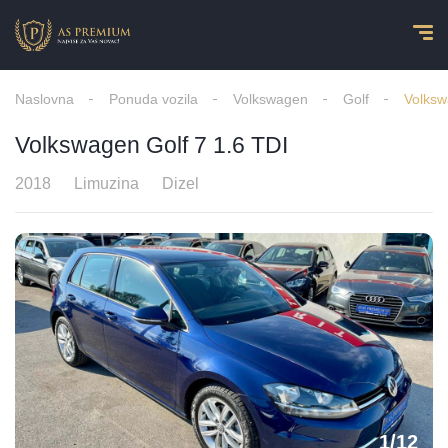
Naslovna
Ponuda vozila
Volkswagen
Golf
Volksw
Volkswagen Golf 7 1.6 TDI
2018
Limuzina
Dizel
1
/
12