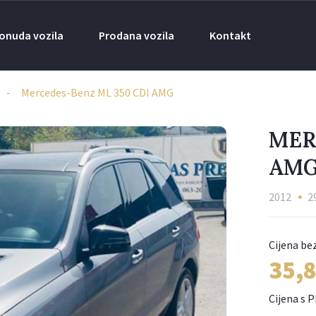
onuda vozila
Prodana vozila
Kontakt
Mercedes-Benz ML 350 CDI AMG
MER
AM
2012
2
35,