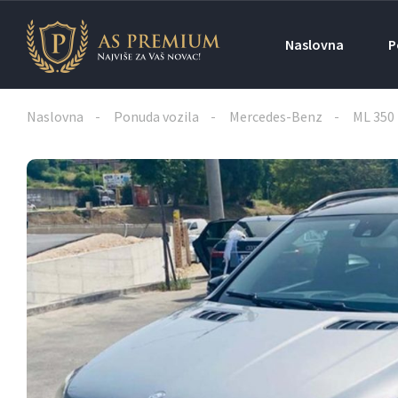
Naslovna
P
Naslovna
Ponuda vozila
Mercedes-Benz
ML 350