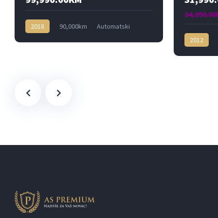
34,990.0
2018
90,000km
Automatski
Dizel
4x4
2012
Dizel
4x4