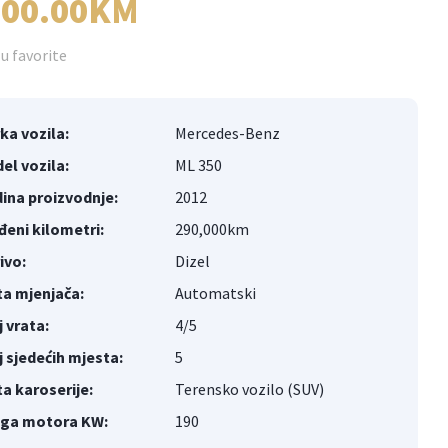
800.00KM
u favorite
ka vozila:
Mercedes-Benz
el vozila:
ML 350
ina proizvodnje:
2012
đeni kilometri:
290,000km
ivo:
Dizel
ta mjenjača:
Automatski
j vrata:
4/5
j sjedećih mjesta:
5
ta karoserije:
Terensko vozilo (SUV)
ga motora KW:
190