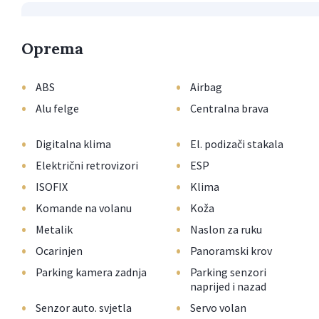
Oprema
•
•
ABS
Airbag
•
•
Alu felge
Centralna brava
•
•
Digitalna klima
El. podizači stakala
•
•
Električni retrovizori
ESP
•
•
ISOFIX
Klima
•
•
Komande na volanu
Koža
•
•
Metalik
Naslon za ruku
•
•
Ocarinjen
Panoramski krov
•
•
Parking kamera zadnja
Parking senzori
naprijed i nazad
•
•
Senzor auto. svjetla
Servo volan