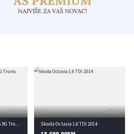
21
17
Mercedes-Benz E220d AMG 9G Tronic
Skoda Octavia 1.6 TDI 2014
18,690.00KM