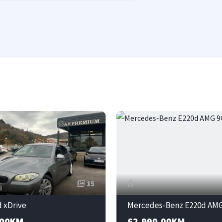
15
 xDrive
.00KM
62,990.00KM