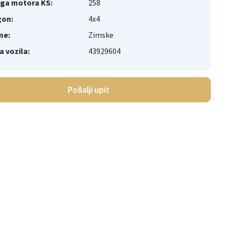
ga motora KS:
258
on:
4x4
me:
Zimske
a vozila:
43929604
Pošalji upit