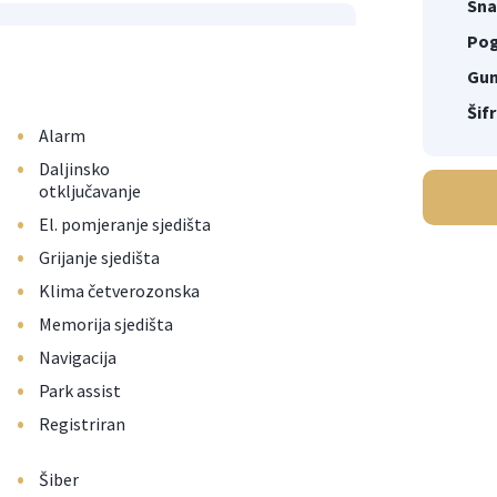
Sna
Pog
Gu
Šifr
•
Alarm
•
Daljinsko
otključavanje
•
El. pomjeranje sjedišta
•
Grijanje sjedišta
•
Klima četverozonska
•
Memorija sjedišta
•
Navigacija
•
Park assist
•
Registriran
•
Šiber