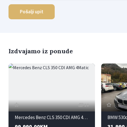
Pošalji upit
Izdvajamo iz ponude
16
Mercedes Benz CLS 350 CDI AMG 4Matic
BMW 530d
99,990.00KM
31,990