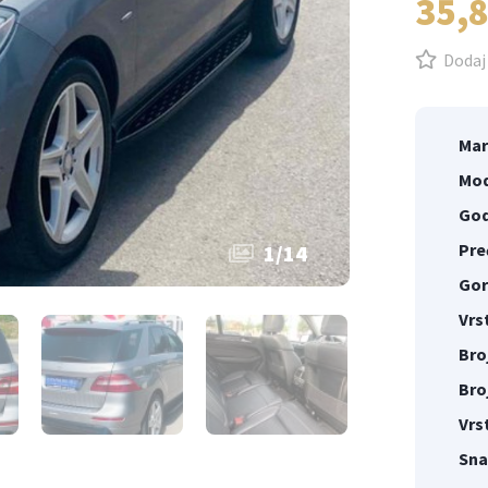
35,
Dodaj 
Mar
Mod
God
Pre
1
/
14
Gor
Vrs
Bro
Bro
Vrs
Sna