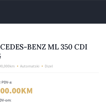
CEDES-BENZ ML 350 CDI
G
90,000km
Automatski
Dizel
800.00KM