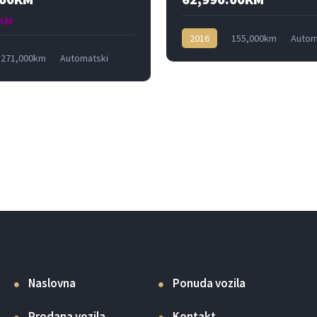
0KM
2016
155,000km
Autom
271,000km
Automatski
Dizel
Zadnji
Naslovna
Ponuda vozila
Prodana vozila
Kontakt