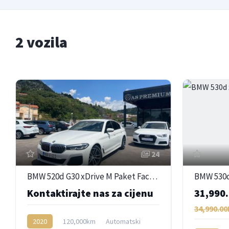
2 vozila
24
BMW 520d G30 xDrive M Paket Facelift
BMW 530d
Kontaktirajte nas za cijenu
31,990
34,990.0
2020
120,000km
Automatski