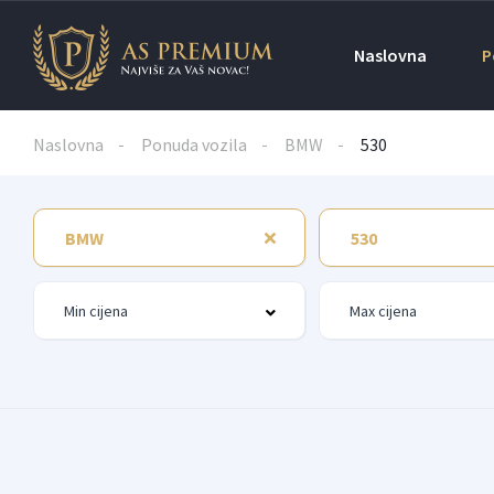
Naslovna
P
Naslovna
Ponuda vozila
BMW
530
BMW
530