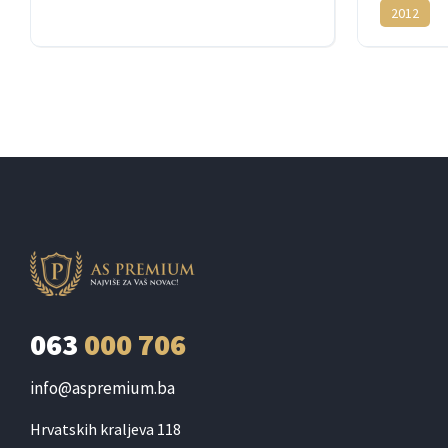
Dizel
4x4
2012
Dizel
4x
063
000 706
info@aspremium.ba
Hrvatskih kraljeva 118
