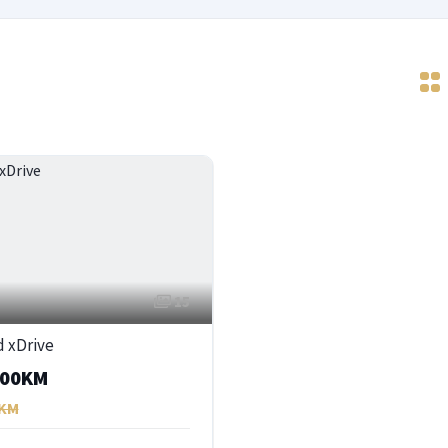
15
 xDrive
.00KM
0KM