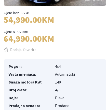
Cijena bez PDV-a:
54,990.00KM
Cijena s PDV-om:
64,990.00KM
Dodaj u favorite
Pogon:
4x4
Vrsta mjenjača:
Automatski
Snaga motora KW:
140
Broj vrata:
4/5
Boja:
Plava
Prodajna oznaka:
Prodano