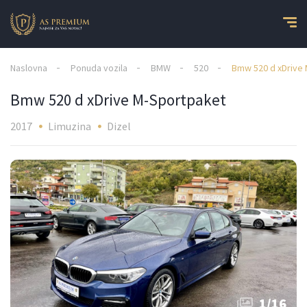
Naslovna
Ponuda vozila
BMW
520
Bmw 520 d xDrive
Bmw 520 d xDrive M-Sportpaket
2017
Limuzina
Dizel
1
/
16