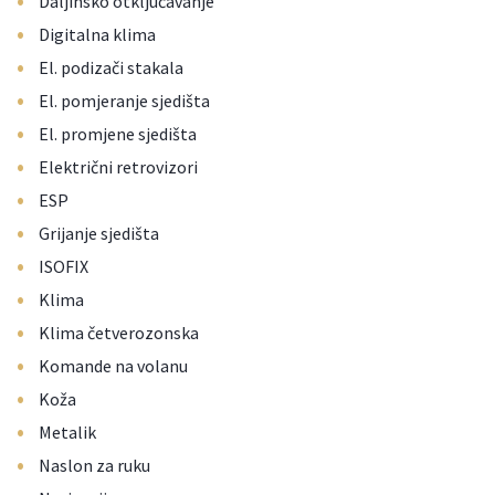
Daljinsko otključavanje
•
Digitalna klima
•
El. podizači stakala
•
El. pomjeranje sjedišta
•
El. promjene sjedišta
•
Električni retrovizori
•
ESP
•
Grijanje sjedišta
•
ISOFIX
•
Klima
•
Klima četverozonska
•
Komande na volanu
•
Koža
•
Metalik
•
Naslon za ruku