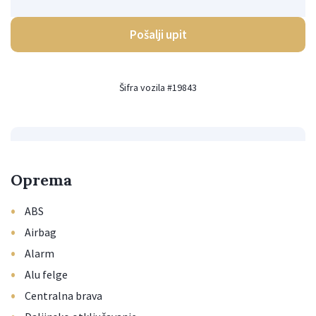
Pošalji upit
Šifra vozila #19843
Oprema
•
ABS
•
Airbag
•
Alarm
•
Alu felge
•
Centralna brava
•