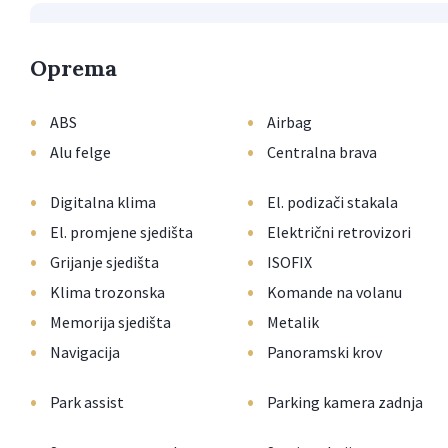
Oprema
•
•
ABS
Airbag
•
•
Alu felge
Centralna brava
•
•
Digitalna klima
El. podizači stakala
•
•
El. promjene sjedišta
Električni retrovizori
•
•
Grijanje sjedišta
ISOFIX
•
•
Klima trozonska
Komande na volanu
•
•
Memorija sjedišta
Metalik
•
•
Navigacija
Panoramski krov
•
•
Park assist
Parking kamera zadnja