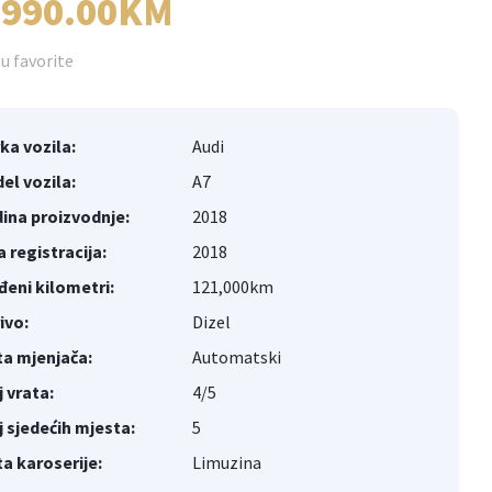
,990.00KM
u favorite
ka vozila:
Audi
el vozila:
A7
ina proizvodnje:
2018
a registracija:
2018
đeni kilometri:
121,000km
ivo:
Dizel
ta mjenjača:
Automatski
j vrata:
4/5
j sjedećih mjesta:
5
ta karoserije:
Limuzina