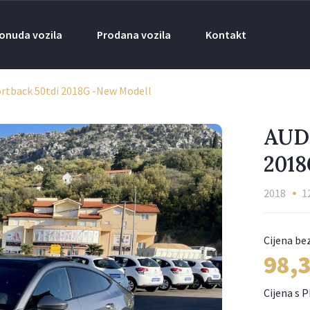
onuda vozila
Prodana vozila
Kontakt
ortback 50tdi 2018G -New Modell
AUD
201
2018
1
98,