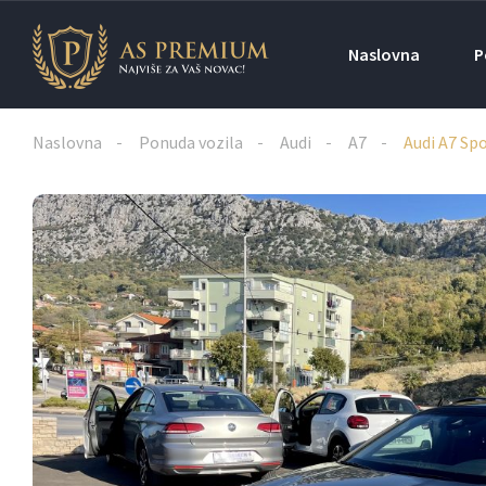
Naslovna
P
Naslovna
Ponuda vozila
Audi
A7
Audi A7 Sp