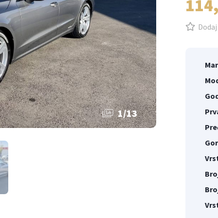
114
Dodaj 
Mar
Mod
God
Prv
1
/
13
Pre
Gor
Vrs
Bro
Bro
Vrs