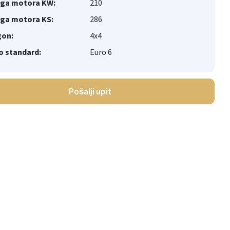
ga motora KW:
210
ga motora KS:
286
on:
4x4
o standard:
Euro 6
Pošalji upit