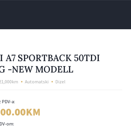
I A7 SPORTBACK 50TDI
8G -NEW MODELL
21,000km
Automatski
Dizel
300.00KM