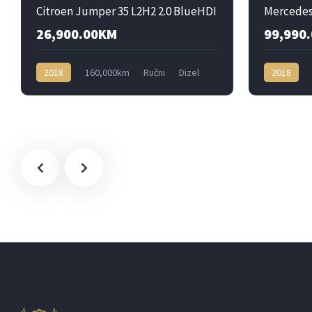
Citroen Jumper 35 L2H2 2.0 BlueHDI
26,900.00KM
99,990
2018
160,000km
Ručni
Dizel
2018
Prednji
Dizel
4x4