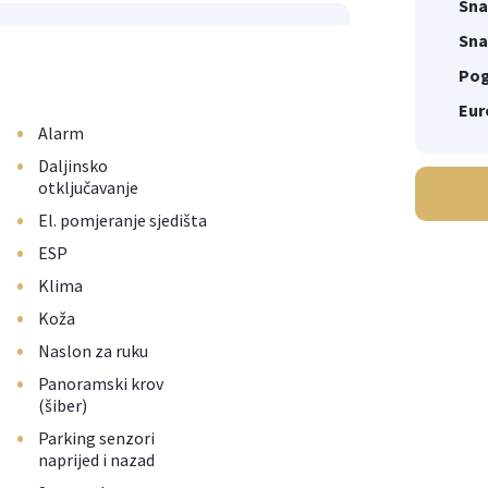
Sna
Sna
Pog
Eur
•
Alarm
•
Daljinsko
otključavanje
•
El. pomjeranje sjedišta
•
ESP
•
Klima
•
Koža
•
Naslon za ruku
•
Panoramski krov
(šiber)
•
Parking senzori
naprijed i nazad