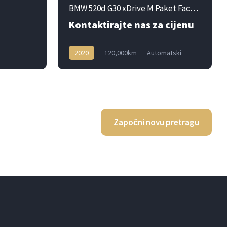
BMW 520d G30 xDrive M Paket Facelift
Kontaktirajte nas za cijenu
2020
120,000km
Automatski
Dizel
4x4
Započni novu pretragu