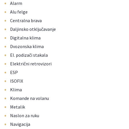
•
Alarm
•
Alu felge
•
Centralna brava
•
Daljinsko otključavanje
•
Digitalna klima
•
Dvozonska klima
•
El. podizači stakala
•
Električni retrovizori
•
ESP
•
ISOFIX
•
Klima
•
Komande na volanu
•
Metalik
•
Naslon za ruku
•
Navigacija