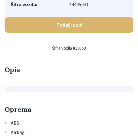
Šifra vozila:
44495031
Pošalji upit
Šifra vozila #19563
Opis
Oprema
•
ABS
•
Airbag