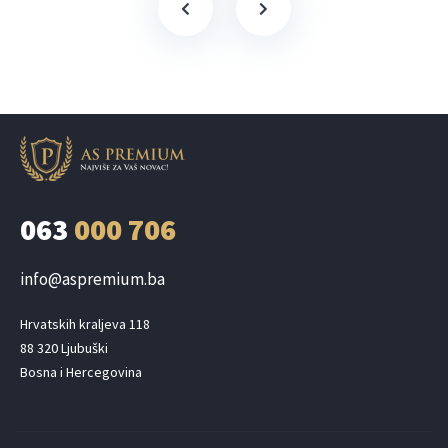
063
000 706
info@aspremium.ba
Hrvatskih kraljeva 118

88 320 Ljubuški

Bosna i Hercegovina