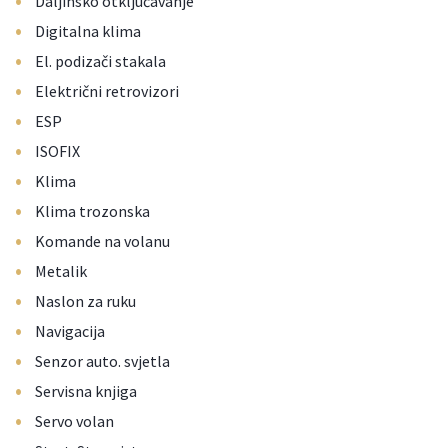
Daljinsko otključavanje
•
Digitalna klima
•
El. podizači stakala
•
Električni retrovizori
•
ESP
•
ISOFIX
•
Klima
•
Klima trozonska
•
Komande na volanu
•
Metalik
•
Naslon za ruku
•
Navigacija
•
Senzor auto. svjetla
•
Servisna knjiga
•
Servo volan