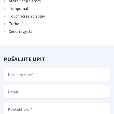
•
Start-Stop sistem
•
Tempomat
•
Touch screen display
•
Turbo
•
Xenon svjetla
POŠALJITE UPIT