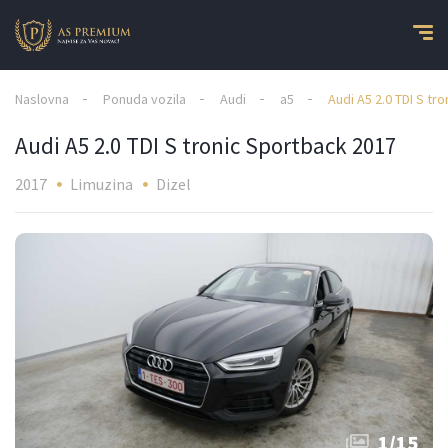
Naslovna
Ponuda vozila
Audi
a5
Audi A5 2.0 TDI S tr
Audi A5 2.0 TDI S tronic Sportback 2017
2017
Limuzina
Dizel
1
/
15