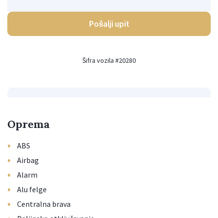
Pošalji upit
Šifra vozila #20280
Oprema
•
ABS
•
Airbag
•
Alarm
•
Alu felge
•
Centralna brava
•