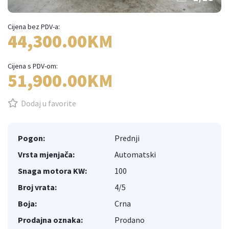
Cijena bez PDV-a:
44,300.00KM
Cijena s PDV-om:
51,900.00KM
Dodaj u favorite
Pogon:
Prednji
Vrsta mjenjača:
Automatski
Snaga motora KW:
100
Broj vrata:
4/5
Boja:
Crna
Prodajna oznaka:
Prodano