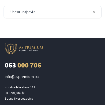
Unosu - najnovije
063
000 706
info@aspremium.ba
Hrvatskih kraljeva 118

88 320 Ljubuški

Bosna i Hercegovina