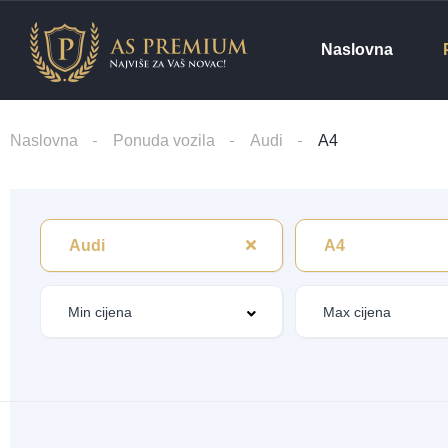
Naslovna
Naslovna
Ponuda vozila
Audi
A4
Audi
A4